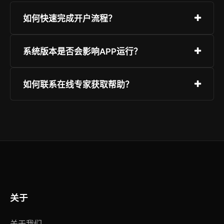
如何快速完成开户流程？
只需访问“极速注册”页面，填写基础信息并验证，
系统版本是否会影响APP运行？
随后设定安全等级较高的密码即可。强烈建议开启
双重身份认证。
波币钱包APP下载完美兼容目前市面上的主流硬件
如何联系在线专家获取帮助？
与系统版本。为了最佳安全性与流畅度，建议使用
更新版本，并从本官网获取正版包。
平台提供全天候客服系统，您可以通过即时聊天、
知识手册或提交反馈单来解决问题。页面右下角有
快速对话图标。
关于
关于我们